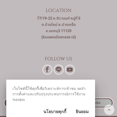
LOCATION
77/19-22 ถ.ติวานนท์ หมู่ที่ 5
ต.บ้านใหม่ อ.ปากเกร็ด
จ.นนทบุรี 11120
(อิมแพคเมืองทองธานี)
FOLLOW US
NEWSLETTER
เว็บไซต์นี้ใช้คุกกี้เพื่อวิเคราะห์การเข้าชม จดจำ
SIGN UP FOR THE LATEST NEWS
การตั้งค่าและปรับปรุงประสบการณ์การใช้งาน
ของคุณ
Subscribe
นโยบายคุกกี้
ยินยอม