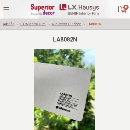
|
ไทย
English
0
LOGIN
REGISTER
หน้าหลัก
>
LX Window Film
>
WinDecor Outdoor
>
LA8082N
Wishlist
( 0 )
LA8082N
หน้าหลัก
เกี่ยวกับเรา
คู่ค้าของเรา
สินค้า
ผลงานของเรา
ปัญหาใช้วัสดุทั่วไปอื่นๆ