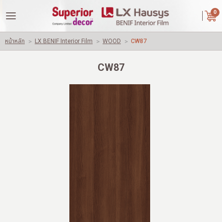
|
ไทย
English
0
LOGIN
REGISTER
หน้าหลัก
>
LX BENIF Interior Film
>
WOOD
>
CW87
Wishlist
( 0 )
CW87
หน้าหลัก
เกี่ยวกับเรา
คู่ค้าของเรา
สินค้า
ผลงานของเรา
ปัญหาใช้วัสดุทั่วไปอื่นๆ