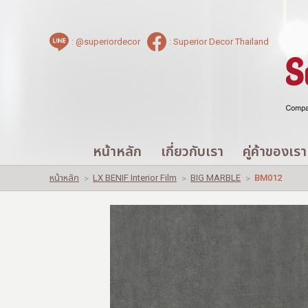
|
ไทย
English
: @superiordecor
: Superior Decor Thailand
LOGIN
|
REGISTER
Wishlist
( 0 )
หน้าหลัก
เกี่ยวกับเรา
คู่ค้าของเรา
สินค้า
ผลงานของเรา
หน้าหลัก
เกี่ยวกับเรา
คู่ค้าของเรา
ปัญหาใช้วัสดุทั่วไปอื่นๆ
สาขาของเรา
หน้าหลัก
LX BENIF Interior Film
BIG MARBLE
BM012
>
>
>
ติดต่อเรา
บัญชีผู้ใช้