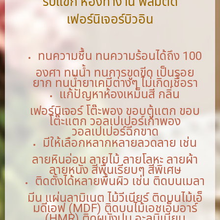
รับแขก ห้องทำงาน ฟิล์มติด
เฟอร์นิเจอร์บิวอิน
ทนความชื้น ทนความร้อนได้ถึง 100
องศา ทนน้ำ ทนการขูดขีด เป็นรอย
ยาก ทนน้ำยาเคมีต่างๆ ไม่เกิดเชื้อรา
แก้ปัญหาห้องเหม็นสี กลิ่น
เฟอร์นิเจอร์ โต๊ะพอง ขอบตู้แตก ขอบ
โต๊ะแตก วอลเปเปอร์เก่าพอง
วอลเปเปอร์ฉีกขาด
มีให้เลือกหลากหลายลวดลาย เช่น
ลายหินอ่อน ลายไม้ ลายโลหะ ลายผ้า
ลายหนัง สีพื้นเรียบๆ สีพิเศษ
ติดตั้งได้หลายพื้นผิว เช่น ติดบนเมลา
มีน แผ่นลามิเนต ไม้วีเนียร์ ติดบนไม้เอ็
มดีเอฟ (MDF) ติดบนไม้เอชเอ็มอาร์
(HMR) ติดผนังปูน อะลูมิเนียม